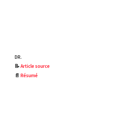
DR.
📝
Article source
📄
Résumé