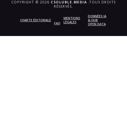
COPYRIGHT © 2026
CSOLUBLE.MEDIA
.TOUS DROITS
RÉSERVÉS.
DONNÉES IA
MENTIONS
CHARTE ÉDITORIALE
& HUB
LÉGALES
FAQ
OPEN DATA
{{playListTitle}}
pause
play
{{ index + 1 }}
{{ track.track_title }}
{{
track.album_title }}
{{ track.lenght }}
{{getSVG(store.sr_icon_file)}}
{{button.podcast_button_name}}