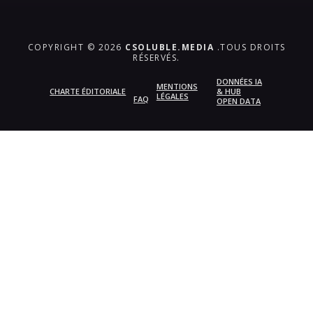
COPYRIGHT © 2026
CSOLUBLE.MEDIA
.TOUS DROITS
RÉSERVÉS.
DONNÉES IA
MENTIONS
CHARTE ÉDITORIALE
& HUB
LÉGALES
FAQ
OPEN DATA
{{playListTitle}}
pause
play
{{ index + 1 }}
{{ track.track_title }}
{{
track.album_title }}
{{ track.lenght }}
{{getSVG(store.sr_icon_file)}}
{{button.podcast_button_name}}