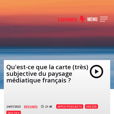
MENU
S'ABONNER
Qu'est-ce que la carte (très)
subjective du paysage
médiatique français ?
24/07/2023
RÉSUMÉS
21:48
APPLE PODCASTS
DEEZER
SPOTIFY