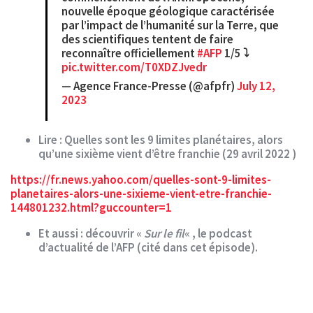
nouvelle époque géologique caractérisée
par l’impact de l’humanité sur la Terre, que
des scientifiques tentent de faire
reconnaître officiellement
#AFP
1/5 ⤵️
pic.twitter.com/T0XDZJvedr
— Agence France-Presse (@afpfr)
July 12,
2023
Lire : Quelles sont les 9 limites planétaires, alors
qu’une sixième vient d’être franchie (29 avril 2022 )
https://fr.news.yahoo.com/quelles-sont-9-limites-
planetaires-alors-une-sixieme-vient-etre-franchie-
144801232.html?guccounter=1
Et aussi : découvrir «
Sur le fil
« , le podcast
d’actualité de l’AFP (cité dans cet épisode).