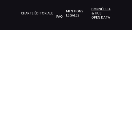
DONNÉES IA
MENTIONS
CHARTE ÉDITORIALE
& HUB
LÉGALES
FAQ
OPEN DATA
{{playListTitle}}
pause
play
{{ index + 1 }}
{{ track.track_title }}
{{
track.album_title }}
{{ track.lenght }}
{{getSVG(store.sr_icon_file)}}
{{button.podcast_button_name}}