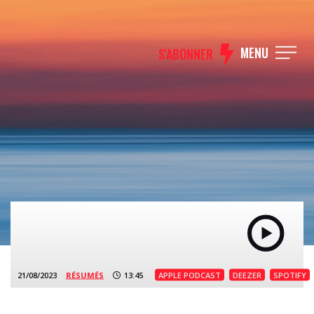
MENU
S'ABONNER
21/08/2023
RÉSUMÉS
13:45
APPLE PODCAST
DEEZER
SPOTIFY