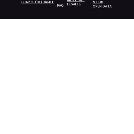
CHARTE ÉDITORIALE
& HUB
LÉGALES
FAQ
OPEN DATA
{{playListTitle}}
pause
play
{{ index + 1 }}
{{ track.track_title }}
{{
track.album_title }}
{{ track.lenght }}
{{getSVG(store.sr_icon_file)}}
{{button.podcast_button_name}}