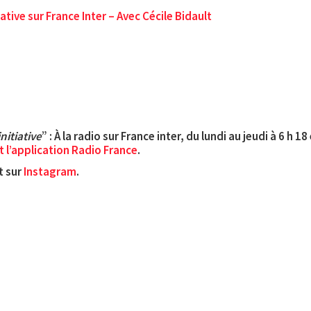
ative sur France Inter – Avec Cécile Bidault
initiative
” : À la radio sur France inter, du lundi au jeudi à 6 h
et l’application Radio France
.
t sur
Instagram
.