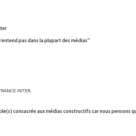
nter
 n’entend pas dans la plupart des médias”
FRANCE INTER.
ble(s) consacrée aux médias constructifs car nous pensons que