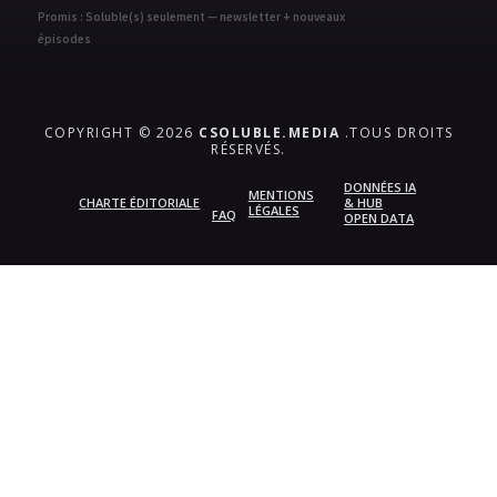
Promis : Soluble(s) seulement — newsletter + nouveaux
épisodes
COPYRIGHT © 2026
CSOLUBLE.MEDIA
.TOUS DROITS
RÉSERVÉS.
DONNÉES IA
MENTIONS
CHARTE ÉDITORIALE
& HUB
LÉGALES
FAQ
OPEN DATA
{{playListTitle}}
pause
play
{{ index + 1 }}
{{ track.track_title }}
{{
track.album_title }}
{{ track.lenght }}
{{getSVG(store.sr_icon_file)}}
{{button.podcast_button_name}}