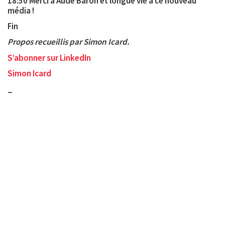
18:50 Merci à Aude Baron et longue vie à ce nouveau
média !
Fin
Propos recueillis par Simon Icard.
S’abonner sur LinkedIn
Simon Icard
_