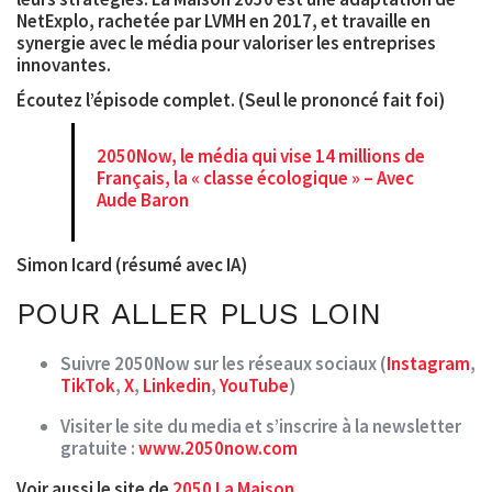
NetExplo, rachetée par LVMH en 2017, et travaille en
synergie avec le média pour valoriser les entreprises
innovantes.
Écoutez l’épisode complet. (Seul le prononcé fait foi)
2050Now, le média qui vise 14 millions de
Français, la « classe écologique » – Avec
Aude Baron
Simon Icard (résumé avec IA)
POUR ALLER PLUS LOIN
Suivre 2050Now sur les réseaux sociaux (
Instagram
,
TikTok
,
X
,
Linkedin
,
YouTube
)
Visiter le site du media et s’inscrire à la newsletter
gratuite :
www.2050now.com
Voir aussi le site de
2050 La Maison
.