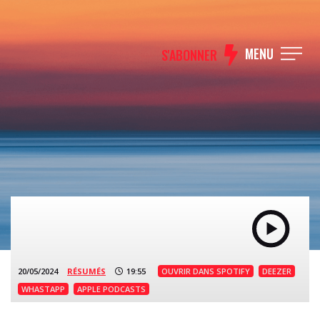
MENU
S'ABONNER
20/05/2024
RÉSUMÉS
19:55
OUVRIR DANS SPOTIFY
DEEZER
WHASTAPP
APPLE PODCASTS