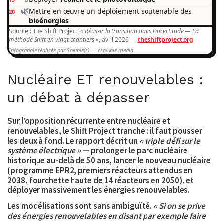
🌿
Mettre en œuvre un déploiement soutenable des
20
bioénergies
Source : The Shift Project,
« Réussir la transition dans l’incertitude — La
méthode Shift en vingt chantiers »
, avril 2026 —
theshiftproject.org
Infographie réalisée par Soluble(s) — csoluble.media
Nucléaire ET renouvelables :
un débat à dépasser
Sur l’opposition récurrente entre nucléaire et
renouvelables, le Shift Project tranche : il faut pousser
les deux à fond. Le rapport décrit un
« triple défi sur le
système électrique »
— prolonger le parc nucléaire
historique au-delà de 50 ans, lancer le nouveau nucléaire
(programme EPR2, premiers réacteurs attendus en
2038, fourchette haute de 14 réacteurs en 2050), et
déployer massivement les énergies renouvelables.
Les modélisations sont sans ambiguïté.
« Si on se prive
des énergies renouvelables en disant par exemple faire