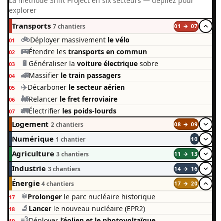
La méthode Shift Project en six secteurs — dépliez pour
explorer
Transports
7 chantiers
01 → 07
🚲
Déployer massivement
le vélo
01
🚌
Étendre les
transports en commun
02
🔋
Généraliser la
voiture électrique
sobre
03
🚄
Massifier
le train passagers
04
✈️
Décarboner
le secteur aérien
05
🚂
Relancer
le fret ferroviaire
06
🚛
Électrifier
les poids-lourds
07
Logement
2 chantiers
08 → 09
Numérique
1 chantier
10
Agriculture
3 chantiers
11 → 13
Industrie
3 chantiers
14 → 16
Énergie
4 chantiers
17 → 20
⚛️
Prolonger
le parc nucléaire historique
17
🔬
Lancer
le nouveau nucléaire (EPR2)
18
💨
Déployer
l’éolien et le photovoltaïque
19