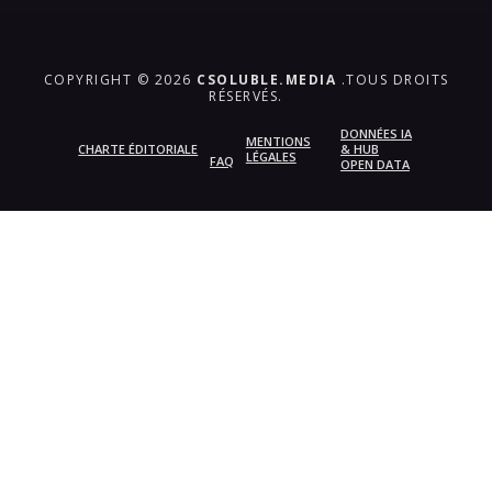
COPYRIGHT © 2026
CSOLUBLE.MEDIA
.TOUS DROITS
RÉSERVÉS.
DONNÉES IA
MENTIONS
CHARTE ÉDITORIALE
& HUB
LÉGALES
FAQ
OPEN DATA
{{playListTitle}}
pause
play
{{ index + 1 }}
{{ track.track_title }}
{{
track.album_title }}
{{ track.lenght }}
{{getSVG(store.sr_icon_file)}}
{{button.podcast_button_name}}