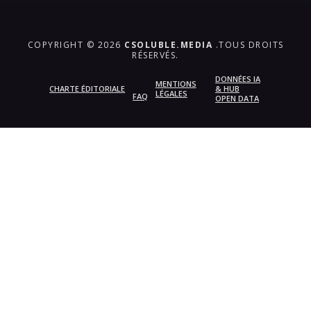
COPYRIGHT © 2026
CSOLUBLE.MEDIA
.TOUS DROITS
RÉSERVÉS.
DONNÉES IA
MENTIONS
CHARTE ÉDITORIALE
& HUB
LÉGALES
FAQ
OPEN DATA
{{playListTitle}}
pause
play
{{ index + 1 }}
{{ track.track_title }}
{{
track.album_title }}
{{ track.lenght }}
{{getSVG(store.sr_icon_file)}}
{{button.podcast_button_name}}