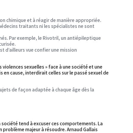
ion chimique et à réagir de manière appropriée.
ecins traitants ni les spécialistes ne sont
s. Par exemple, le Rivotril, un antiépileptique
curisée.
t d’ailleurs vue confier une mission
s violences sexuelles » face à une société et une
 en cause, interdirait celles sur le passé sexuel de
 sujets de façon adaptée à chaque âge dès la
la société tend à excuser ces comportements. La
 un problème majeur à résoudre. Arnaud Gallais