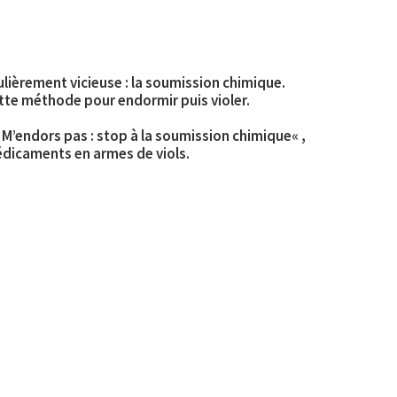
lièrement vicieuse : la soumission chimique.
cette méthode pour endormir puis violer.
«
M’endors pas : stop à la soumission chimique
« ,
 médicaments en armes de viols.