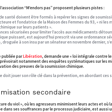
l’association “M’endors pas” proposent plusieurs pistes :
de santé doivent être formés à repérer les signes de soumiss
re et fondatrice de la Maison des Femmes du 93, « ni les méd
himique sur leurs patients ».
ances sécurisées pour limiter l’accès aux médicaments détourné
que puissant, est aujourd’hui prescrit via une ordonnance sé
 droguée à son insu par un sénateur en novembre dernier, s’es
e publiée par
Libération
, demande une « loi intégrale contre le
loi prévoirait notamment des enquêtes systématiques sur les mis
ervation des preuves de la soumission chimique.
le doit jouer son rôle clé dans la prévention, en abordant ces
ctimisation secondaire
ure du viol », où
les agresseurs minimisent
leurs actes et où 
ée dans ses souffrances par le processus judiciaire, est aussi