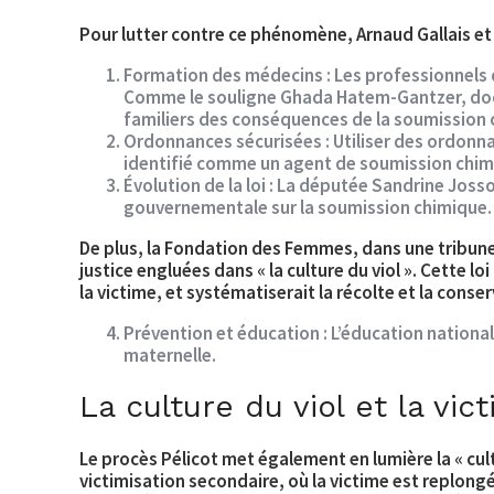
Pour lutter contre ce phénomène, Arnaud Gallais et 
Formation des médecins
: Les professionnels 
Comme le souligne Ghada Hatem-Gantzer, docteu
familiers des conséquences de la soumission c
Ordonnances sécurisées
: Utiliser des ordonn
identifié comme un agent de soumission chimi
Évolution de la loi
: La députée Sandrine Josso,
gouvernementale sur la soumission chimique.
De plus, la Fondation des Femmes, dans une tribun
justice engluées dans « la culture du viol ». Cette 
la victime, et systématiserait la récolte et la cons
Prévention et éducation
: L’éducation nationa
maternelle.
La culture du viol et la vi
Le procès Pélicot met également en lumière la « cult
victimisation secondaire, où la victime est replong