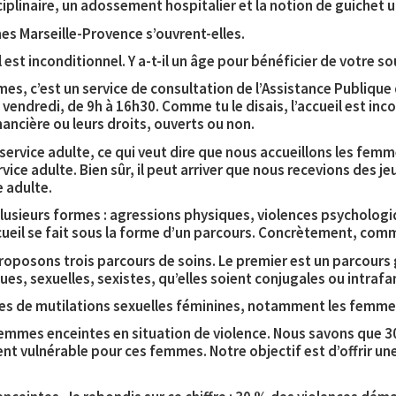
sciplinaire, un adossement hospitalier et la notion de guiche
es Marseille-Provence s’ouvrent-elles.
st inconditionnel. Y a-t-il un âge pour bénéficier de votre so
, c’est un service de consultation de l’Assistance Publique de
endredi, de 9h à 16h30. Comme tu le disais, l’accueil est inc
nancière ou leurs droits, ouverts ou non.
 service adulte, ce qui veut dire que nous accueillons les femm
ervice adulte. Bien sûr, il peut arriver que nous recevions des je
e adulte.
usieurs formes : agressions physiques, violences psychologiq
cueil se fait sous la forme d’un parcours. Concrètement, comm
oposons trois parcours de soins. Le premier est un parcours g
es, sexuelles, sexistes, qu’elles soient conjugales ou intrafam
es de mutilations sexuelles féminines, notamment les femme
femmes enceintes en situation de violence. Nous savons que 
ent vulnérable pour ces femmes. Notre objectif est d’offrir u