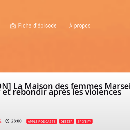
📩 Fiche d’épisode
À propos
] La Maison des femmes Marseil
 et rebondir après les violences
S
28:00
APPLE PODCASTS
DEEZER
SPOTIFY