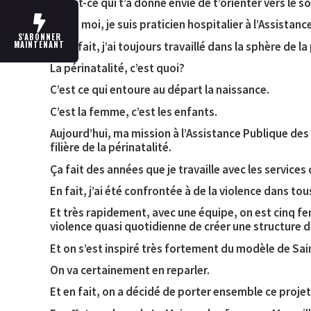
Qu’est-ce qui t’a donné envie de t’orienter vers le s
Alors, moi, je suis praticien hospitalier à l’Assista
S'ABONNER
Et en fait, j’ai toujours travaillé dans la sphère de la
MAINTENANT
La périnatalité, c’est quoi?
C’est ce qui entoure au départ la naissance.
C’est la femme, c’est les enfants.
Aujourd’hui, ma mission à l’Assistance Publique des
filière de la périnatalité.
Ça fait des années que je travaille avec les servic
En fait, j’ai été confrontée à de la violence dans tou
Et très rapidement, avec une équipe, on est cinq f
violence quasi quotidienne de créer une structure d
Et on s’est inspiré très fortement du modèle de Sai
On va certainement en reparler.
Et en fait, on a décidé de porter ensemble ce proj