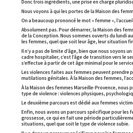
Donc trois ingrédients, une prise en charge pluridi
Nous voyons à qui les portes de la Maison des femm
On a beaucoup prononcé le mot « femme », l’accueil e
Absolument pas. Pour démarrer, la Maison des femmes
de la Conception. Nous sommes ouverts du lundi au v
les femmes, quel que soit leur âge, leur situation fi
Il n’y a pas de limite d’âge, bien que nous soyons un
cadre hospitalier, c’est l’âge de transition vers le s
s’effectue à partir de cet âge minimal pour le servic
Les violences faites aux femmes peuvent prendre pl
mutilations génitales. À la Maison des femmes, l’ac
À la Maison des femmes Marseille-Provence, nous pr
type de violence : violences physiques, psychologiqu
Le deuxième parcours est dédié aux femmes victim
Enfin, nous avons un parcours spécifique pour les 
grossesse, ce qui en fait une période particulièrem
situations, quel que soit le type de violence subie.