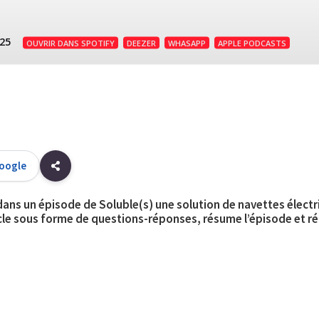
:25
OUVRIR DANS SPOTIFY
DEEZER
WHASAPP
APPLE PODCASTS
Google
dans un épisode de Soluble(s) une solution de navettes élect
rticle sous forme de questions-réponses, résume l’épisode et 