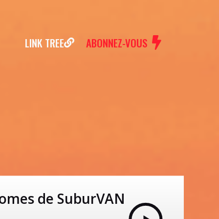
LINK TREE
ABONNEZ-VOUS
tonomes de SuburVAN