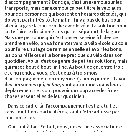
d’accompagnement ? Donc ça, c’est un exemple sur les
transports, mais par exemple ça peut être le
vélo
aussi
pour des personnes qui bossent en horaires décalés, qui
doivent partir très tôt le matin. Il n’y a pas de bus pour
aller à la gare la plus proche avec le vélo. La solution pour
juste faire le dix kilomètres qui les séparent de la gare.
Mais une personne qui n’est pas en sereine à l’idée de
prendre un vélo, on va l’orienter vers la
vélo-école
du coin
pour faire un stage de remise en selle et avoir les bons,
les bons réflexes et la bonne pratique du vélo dans son
quotidien. Voilà, c’est ce genre de petites solutions, mais
qui mises bout à bout, in fine. Au bout de ça, entre
trois
et cinq rendez-vous
, c’est
deux à trois mois
d’accompagnement
en moyenne. Ça nous permet d’avoir
des personnes qui,
in fine
, sont
autonomes
dans leurs
déplacements et vont pouvoir du coup accéder à des
choses essentielles de leur quotidien.
– Dans ce cadre-là, l’accompagnement est
gratuit et
sans conditions particulières
, sauf d’être adressé par
son conseiller.
– Oui tout à fait. En fait, nous, on est une association et