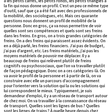
a les petits carrés, les petits ronds, les petits triangles à
la fin qui nous donne un profil. C’est un peu ce même type
d’outil, sauf que ça a été fait avec des professionnels de
la mobilité, des sociologues, etc. Mais ces quarante
questions nous donnent un
profil de mobilité
de la
personne. Donc en gros, ça va nous permettre de voir
quelles sont ses compétences et quels sont ses freins
dans les freins. En gros, on a trois grandes catégories de
freins. On a des freins qui paraissent assez évidents. On
en a déjà parlé, les
freins financiers
. J’ai pas de budget,
j’ai pas d’argent, etc. Les
freins matériels
, j’ai pas les
moyens matériels de pouvoir me déplacer. Il y a
beaucoup de freins qui relèvent plutôt de
freins
cognitifs ou psychosociaux
, que l’on va travailler plutôt
de façon pédagogique. Donc on a ces catégories-là. On
va avoir le profil de la personne et à partir de là, on va
construire avec elle un parcours d’accompagnement
pour l’orienter vers la solution qui la ou les solutions qui
lui correspondent le mieux. Typiquement, je suis
demandeur d’emploi, il y a un réseau de transport autour
de chez moi. On va travailler à la connaissance du réseau
de transport. Quelles sont les lignes de bus ? Quelles
sont les lignes de trains ? À quelle heure depuis chez