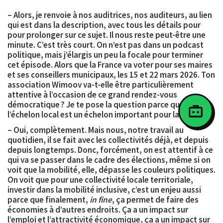
– Alors, je renvoie à nos auditrices, nos auditeurs, au lien
qui est dans la description, avec tous les détails pour
pour prolonger sur ce sujet. Il nous reste peut-être une
minute. C’est très court. On n’est pas dans un podcast
politique, mais j’élargis un peu la focale pour terminer
cet épisode. Alors que la France va voter pour ses maires
et ses conseillers municipaux, les
15 et 22 mars 2026
. Ton
association Wimoov va-t-elle être particulièrement
attentive à l’occasion de ce grand rendez-vous
démocratique ? Je te pose la question parce que
l’échelon local est un échelon important pour la mobilité.
– Oui, complètement. Mais nous, notre travail au
quotidien, il se fait avec les collectivités déjà, et depuis
depuis longtemps. Donc, forcément, on est attentif à ce
qui va se passer dans le cadre des élections, même si on
voit que la mobilité, elle, dépasse les couleurs politiques.
On voit que pour une collectivité locale territoriale,
investir dans la mobilité inclusive, c’est un enjeu
aussi
parce que finalement,
in fine
, ça permet de faire des
économies à d’autres endroits. Ça a un impact sur
l’emploi et l’attractivité économique, ça a un impact sur