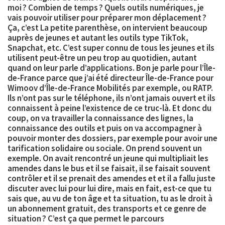
moi ? Combien de temps ? Quels outils numériques, je
vais pouvoir utiliser pour préparer mon déplacement ?
Ça, c’est La petite parenthèse, on intervient beaucoup
auprès de jeunes et autant les outils type TikTok,
Snapchat, etc. C’est super connu de tous les jeunes et ils
utilisent peut-être un peu trop au quotidien, autant
quand on leur parle d’applications. Bon je parle pour l’Île-
de-France parce que j’ai été directeur Île-de-France pour
Wimoov d’Île-de-France Mobilités par exemple, ou RATP.
Ils n’ont pas sur le téléphone, ils n’ont jamais ouvert et ils
connaissent à peine l’existence de ce truc-là. Et donc du
coup, on va travailler la connaissance des lignes, la
connaissance des outils et puis on va accompagner à
pouvoir monter des dossiers, par exemple pour avoir une
tarification solidaire ou sociale
. On prend souvent un
exemple. On avait rencontré un jeune qui multipliait les
amendes dans le bus et il se faisait, il se faisait souvent
contrôler et il se prenait des amendes et et il a fallu juste
discuter avec lui pour lui dire, mais en fait, est-ce que tu
sais que, au vu de ton âge et ta situation, tu as le droit à
un abonnement gratuit, des transports et ce genre de
situation ? C’est ça que permet le parcours