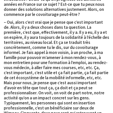
années en France sur ce sujet ? Est-ce que tu peux nous
donner des solutions alternatives justement. Alors, on
commence par le covoiturage peut-être ?
– Oui, alors c’est vrai que je pense que c’est important
de. Alors, il y a deux choses dans ta question. La
première, c’est que, effectivement, il y a. Il y a eu, il y a et
on espère, il y aura toujours de la solidarité à l’échelle des
territoires, au niveau local. Et ça se traduit très
concrètement, comme tu le dis, sur du covoiturage
informel. Je fais appel à mon voisin, à un proche, à ma
famille pour pouvoir m’amener à mon rendez-vous, à
mon entretien pour une formation à l’emploi, au rendez-
vous médecin, à aller faire mes courses, etc, etc. Ça,
c’est important, c’est utile et ça fait partie, ça fait partie
de cet écosystème de la mobilité informelle, etc, etc.
Mais pour nous, je pense que c’est aussi important
d’avoir en tête que tout ça, ça doit et ça peut se
professionnaliser
. On voit, on voit de part notre, notre
activité qu’on a un impact concret sur les gens.
Typiquement, les personnes qui sont en insertion
professionnelle, c’est
un bénéficiaire sur deux de