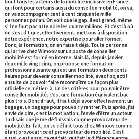
bout tous les acteurs de la mobilité inclusive en France,
qui font pour certains aussi du conseil en mobilité, on va,
on va accompagner cent à cent cinquante mille
personnes par an. On voit que le gap, il est grand, même
s’il ne faut pas atteindre les quinze millions. Et c’est là où
on s’est dit que, effectivement, mettons à disposition
notre expérience, notre expertise pour aller former.
Donc, la formation, on en faisait déjà. Toute personne
qui arrive chez Wimoov sur un poste de conseiller
mobilité est formé en interne. Mais là, depuis
janvier
deux mille vingt cinq
, on propose une formation
professionnalisante qui est une formation
deux cents
heures
pour devenir conseiller mobilité, avec l’objectif
ensuite de pouvoir faire reconnaître de façon plus
officielle ce métier-là. Un des critères pour pouvoir être
conseiller mobilité, c’est une formation
équivalent bac
plus trois
. Donc il faut, il faut déjà avoir effectivement un
bagage, un bagage pour pouvoir y rentrer. Puis après, j’ai
envie de dire, c’est la
motivation
, l’envie d’être un acteur.
Tu disais que je me définissais comme provocateur de
mobilité. En fait, on se définit tous chez Wimoov comme
étant provocatrice et provocateur de mobilité. C’est
aussi, c’est aussi ça qui fait, qui fait la différence entre