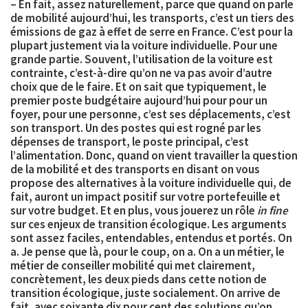
– En fait, assez naturellement, parce que quand on parle
de mobilité aujourd’hui, les transports, c’est
un tiers des
émissions de gaz à effet de serre en France
. C’est pour la
plupart justement via la voiture individuelle. Pour une
grande partie. Souvent, l’utilisation de la voiture est
contrainte, c’est-à-dire qu’on ne va pas avoir d’autre
choix que de le faire. Et on sait que typiquement, le
premier poste budgétaire aujourd’hui pour pour un
foyer, pour une personne, c’est ses déplacements, c’est
son transport. Un des postes qui est rogné par les
dépenses de transport, le poste principal, c’est
l’
alimentation
. Donc, quand on vient travailler la question
de la mobilité et des transports en disant on vous
propose des alternatives à la voiture individuelle qui, de
fait, auront un impact positif sur votre portefeuille et
sur votre budget. Et en plus, vous jouerez un rôle
in fine
sur ces enjeux de transition écologique. Les arguments
sont assez faciles, entendables, entendus et portés. On
a. Je pense que là, pour le coup, on a. On a un métier, le
métier de conseiller mobilité qui met clairement,
concrètement, les deux pieds dans cette notion de
transition écologique, juste socialement
. On arrive de
fait, avec soixante dix pour cent des solutions qu’on