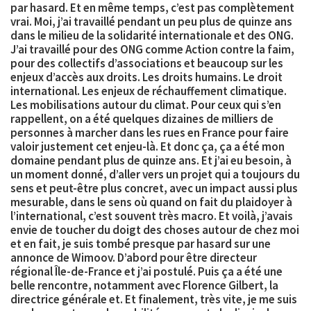
par hasard. Et en même temps, c’est pas complètement
vrai. Moi, j’ai travaillé pendant un peu plus de
quinze ans
dans le milieu de la solidarité internationale et des ONG
.
J’ai travaillé pour des ONG comme Action contre la faim,
pour des collectifs d’associations et beaucoup sur les
enjeux d’accès aux droits. Les droits humains. Le droit
international. Les enjeux de réchauffement climatique.
Les mobilisations autour du climat. Pour ceux qui s’en
rappellent, on a été quelques dizaines de milliers de
personnes à marcher dans les rues en France pour faire
valoir justement cet enjeu-là. Et donc ça, ça a été mon
domaine pendant plus de quinze ans. Et j’ai eu besoin, à
un moment donné, d’aller vers un projet qui a toujours du
sens et peut-être plus concret, avec un impact aussi plus
mesurable, dans le sens où quand on fait du plaidoyer à
l’international, c’est souvent très macro. Et voilà, j’avais
envie de toucher du doigt des choses autour de chez moi
et en fait, je suis tombé presque par hasard sur une
annonce de Wimoov. D’abord pour être directeur
régional Île-de-France et j’ai postulé. Puis ça a été une
belle rencontre, notamment avec
Florence Gilbert, la
directrice générale
et. Et finalement, très vite, je me suis