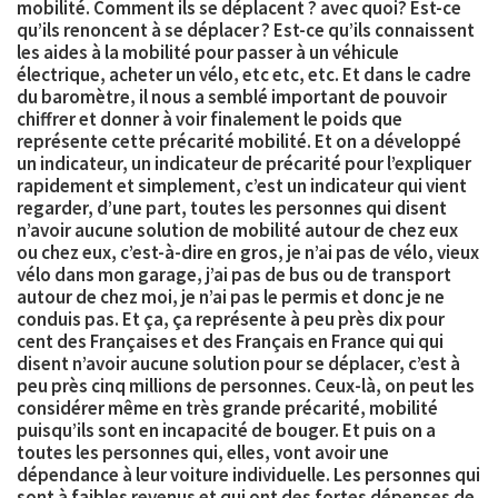
mobilité
. Comment ils se déplacent ? avec quoi? Est-ce
qu’ils renoncent à se déplacer ? Est-ce qu’ils connaissent
les aides à la mobilité pour passer à un véhicule
électrique, acheter un vélo, etc etc, etc. Et dans le cadre
du baromètre, il nous a semblé important de pouvoir
chiffrer et donner à voir finalement le poids que
représente cette précarité mobilité. Et on a développé
un indicateur, un indicateur de précarité pour l’expliquer
rapidement et simplement, c’est un indicateur qui vient
regarder, d’une part, toutes les personnes qui disent
n’avoir
aucune solution de mobilité autour de chez eux
ou chez eux
, c’est-à-dire en gros, je n’ai pas de vélo, vieux
vélo dans mon garage, j’ai pas de bus ou de transport
autour de chez moi, je n’ai pas le permis et donc je ne
conduis pas. Et ça, ça représente
à peu près dix pour
cent des Françaises et des Français
en France qui qui
disent n’avoir aucune solution pour se déplacer, c’est à
peu près
cinq millions de personnes
. Ceux-là, on peut les
considérer même en très grande précarité, mobilité
puisqu’ils sont en incapacité de bouger. Et puis on a
toutes les personnes qui, elles, vont avoir une
dépendance à leur voiture individuelle
. Les personnes qui
sont à faibles revenus et qui ont des fortes dépenses de