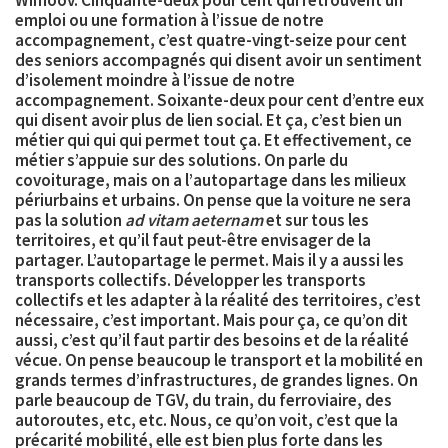
Wimoov. Cinquante-deux pour cent qui retrouvent un
emploi ou une formation
à l’issue de notre
accompagnement, c’est
quatre-vingt-seize pour cent
des seniors accompagnés qui disent avoir un sentiment
d’isolement moindre
à l’issue de notre
accompagnement.
Soixante-deux pour cent d’entre eux
qui disent avoir plus de lien social
. Et ça, c’est bien un
métier qui qui qui permet tout ça. Et effectivement, ce
métier s’appuie sur des solutions. On parle du
covoiturage, mais on a l’
autopartage
dans les milieux
périurbains et urbains. On pense que la voiture ne sera
pas la solution
ad vitam aeternam
et sur tous les
territoires, et qu’il faut peut-être envisager de la
partager. L’autopartage le permet. Mais il y a aussi les
transports collectifs
. Développer les transports
collectifs et les adapter à la réalité des territoires, c’est
nécessaire, c’est important. Mais pour ça, ce qu’on dit
aussi, c’est qu’il faut partir des besoins et de la réalité
vécue. On pense beaucoup le transport et la mobilité en
grands termes d’infrastructures, de grandes lignes. On
parle beaucoup de TGV, du train, du ferroviaire, des
autoroutes, etc, etc. Nous, ce qu’on voit, c’est que la
précarité mobilité, elle est bien plus forte dans les