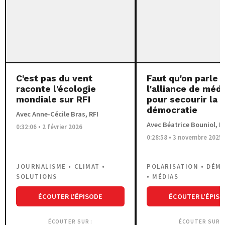
C'est pas du vent
Faut qu'on parle 
raconte l'écologie
l'alliance de méd
mondiale sur RFI
pour secourir la
démocratie
Avec Anne-Cécile Bras, RFI
Avec Béatrice Bouniol, L
0:32:06 • 2 février 2026
0:28:58 • 3 novembre 2025
JOURNALISME • CLIMAT •
POLARISATION • DÉM
SOLUTIONS
• MÉDIAS
ÉCOUTER L'ÉPISODE
ÉCOUTER L'ÉPIS
ÉCOUTER SUR :
ÉCOUTER SUR :