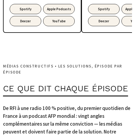
Spotify
Apple Podcasts
Spotify
Apple
Deezer
YouTube
Deezer
Yo
MÉDIAS CONSTRUCTIFS • LES SOLUTIONS, ÉPISODE PAR
ÉPISODE
CE QUE DIT CHAQUE ÉPISODE
De RFI à une radio 100 % positive, du premier quotidien de
France à un podcast AFP mondial : vingt angles
complémentaires sur la même conviction — les médias
peuvent et doivent faire partie de la solution. Notre