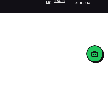
LÉGALES
FAQ
OPEN DATA
{{playListTitle}}
pause
play
{{ index + 1 }}
{{ track.track_title }}
{{ track.album_title
}}
{{ track.lenght }}
{{getSVG(store.sr_icon_file)}}
{{button.podcast_button_name}}