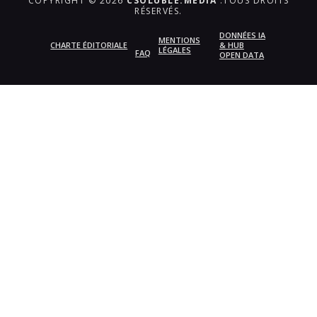
COPYRIGHT © 2026
CSOLUBLE.MEDIA
.TOUS DROITS
RÉSERVÉS.
DONNÉES IA
MENTIONS
CHARTE ÉDITORIALE
& HUB
LÉGALES
FAQ
OPEN DATA
{{playListTitle}}
pause
play
{{ index + 1 }}
{{ track.track_title }}
{{
track.album_title }}
{{ track.lenght }}
{{getSVG(store.sr_icon_file)}}
{{button.podcast_button_name}}