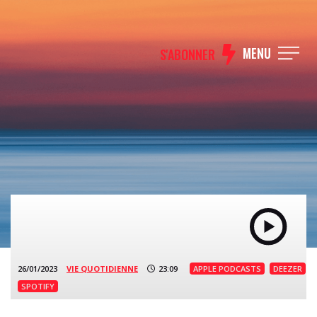
MENU
S'ABONNER
26/01/2023
VIE QUOTIDIENNE
23:09
APPLE PODCASTS
DEEZER
SPOTIFY