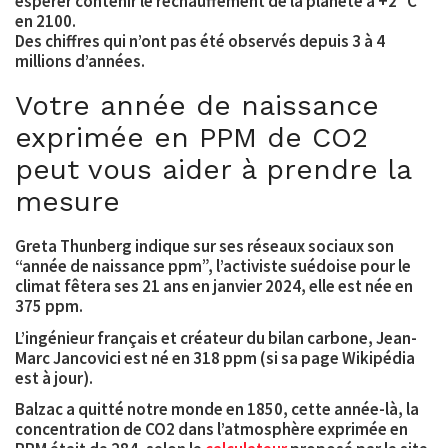
espérer contenir le réchauffement de la planète à +2 °C
en 2100.
Des chiffres qui n’ont pas été observés depuis 3 à 4
millions d’années.
Votre année de naissance
exprimée en PPM de CO2
peut vous aider à prendre la
mesure
Greta
Thunberg
indique sur ses réseaux sociaux son
“année de naissance ppm”, l’activiste suédoise pour le
climat fêtera ses
21
ans
en janvier 2024, elle est née en
375
ppm.
L’ingénieur français et créateur du bilan carbone, Jean-
Marc
Jancovici est né en 318 ppm
(si sa page Wikipédia
est à jour).
Balzac a quitté notre monde en 1850
, cette année-là, la
concentration de CO2 dans l’atmosphère exprimée en