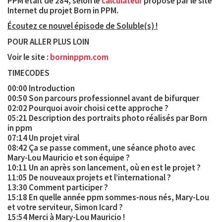
PPM était de
284
, selon le
calculateur
proposé par le site
Internet du projet Born in PPM.
Écoutez ce nouvel épisode de Soluble(s) !
POUR ALLER PLUS LOIN
Voir le site :
borninppm.com
TIMECODES
00:00 Introduction
00:50 Son parcours professionnel avant de bifurquer
02:02 Pourquoi avoir choisi cette approche ?
05:21 Description des portraits photo réalisés par Born
in ppm
07:14 Un projet viral
08:42 Ça se passe comment, une séance photo avec
Mary-Lou Mauricio et son équipe ?
10:11 Un an après son lancement, où en est le projet ?
11:05 De nouveaux projets et l’international ?
13:30 Comment participer ?
15:18 En quelle année ppm sommes-nous nés, Mary-Lou
et votre serviteur, Simon Icard ?
15:54 Merci à Mary-Lou Mauricio !