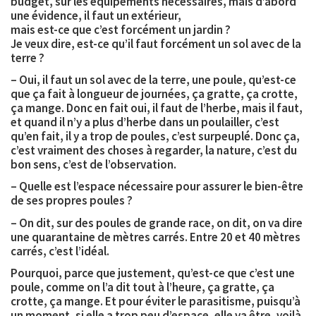
budget, sur les équipements nécessaires, mais d’abord
une évidence, il faut un extérieur,
mais est-ce que c’est forcément un jardin ?
Je veux dire, est-ce qu’il faut forcément un sol avec de la
terre ?
– Oui, il faut un sol avec de la terre, une poule, qu’est-ce
que ça fait à longueur de journées, ça gratte, ça crotte,
ça mange. Donc en fait oui, il faut de l’herbe, mais il faut,
et quand il n’y a plus d’herbe dans un poulailler, c’est
qu’en fait, il y a trop de poules, c’est surpeuplé. Donc ça,
c’est vraiment des choses à regarder, la nature, c’est du
bon sens, c’est de l’observation.
– Quelle est l’espace nécessaire pour assurer le bien-être
de ses propres poules ?
– On dit, sur des poules de grande race, on dit, on va dire
une quarantaine de mètres carrés. Entre 20 et 40 mètres
carrés, c’est l’idéal.
Pourquoi, parce que justement, qu’est-ce que c’est une
poule, comme on l’a dit tout à l’heure, ça gratte, ça
crotte, ça mange. Et pour éviter le parasitisme, puisqu’à
un moment, si elle a trop peu d’espace, elle va être, voilà,