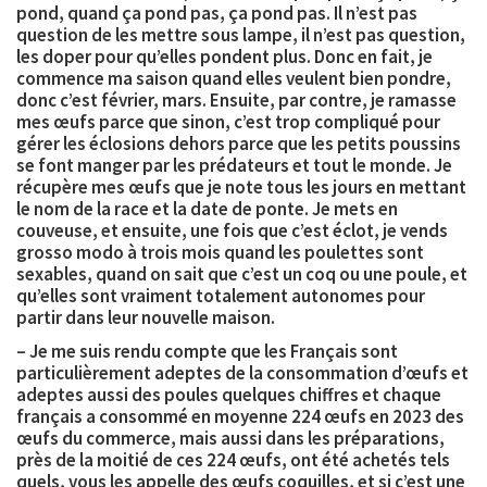
pond, quand ça pond pas, ça pond pas. Il n’est pas
question de les mettre sous lampe, il n’est pas question,
les doper pour qu’elles pondent plus. Donc en fait, je
commence ma saison quand elles veulent bien pondre,
donc c’est février, mars. Ensuite, par contre, je ramasse
mes œufs parce que sinon, c’est trop compliqué pour
gérer les éclosions dehors parce que les petits poussins
se font manger par les prédateurs et tout le monde. Je
récupère mes œufs que je note tous les jours en mettant
le nom de la race et la date de ponte. Je mets en
couveuse, et ensuite, une fois que c’est éclot, je vends
grosso modo à trois mois quand les poulettes sont
sexables, quand on sait que c’est un coq ou une poule, et
qu’elles sont vraiment totalement autonomes pour
partir dans leur nouvelle maison.
– Je me suis rendu compte que les Français sont
particulièrement adeptes de la consommation d’œufs et
adeptes aussi des poules quelques chiffres et chaque
français a consommé en moyenne 224 œufs en 2023 des
œufs du commerce, mais aussi dans les préparations,
près de la moitié de ces 224 œufs, ont été achetés tels
quels, vous les appelle des œufs coquilles, et si c’est une