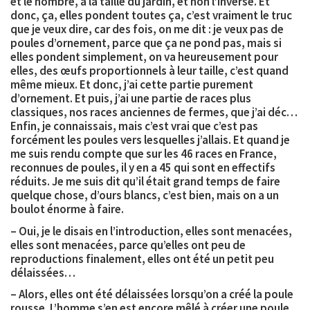
et le nombre, à la taille du jardin, et non l’inverse. Et
donc, ça, elles pondent toutes ça, c’est vraiment le truc
que je veux dire, car des fois, on me dit : je veux pas de
poules d’ornement, parce que ça ne pond pas, mais si
elles pondent simplement, on va heureusement pour
elles, des œufs proportionnels à leur taille, c’est quand
même mieux. Et donc, j’ai cette partie purement
d’ornement. Et puis, j’ai une partie de races plus
classiques, nos races anciennes de fermes, que j’ai déc…
Enfin, je connaissais, mais c’est vrai que c’est pas
forcément les poules vers lesquelles j’allais. Et quand je
me suis rendu compte que sur les 46 races en France,
reconnues de poules, il y en a 45 qui sont en effectifs
réduits. Je me suis dit qu’il était grand temps de faire
quelque chose, d’ours blancs, c’est bien, mais on a un
boulot énorme à faire.
– Oui, je le disais en l’introduction, elles sont menacées,
elles sont menacées, parce qu’elles ont peu de
reproductions finalement, elles ont été un petit peu
délaissées…
– Alors, elles ont été délaissées lorsqu’on a créé la poule
rousse. L’homme s’en est encore mêlé à créer une poule