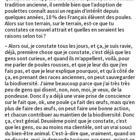
tradition ancienne, il semble bien que l’adoption de
poulettes connaît aussi un regain d’intérêt depuis
quelques années, 10 % des Français élèvent des poules.
Alors sur ton terrain, sur le terrain, est-ce que tu
constates ce nouvel attrait et quelles en seraient les
raisons selon toi ?
– Alors oui, je constate tous les jours, et ça, je suis ravie,
déjà, première chose que je constate, c’est déjà que les
gens sont curieux, et quand ils m’appellent, voilà, pour
me parler de poules rousses, et que je leur dis que j’en
fais pas, et que je leur explique pourquoi, et qu’à côté de
ça, en prenant des races anciennes, on peut sauvegarder
la biodiversité. J’aime beaucoup parce que j’ai très très
peu de gens qui disent, non, non, moi, je veux, de la
pondeuse. Donc il y a déjà une vraie prise de conscience
sur le fait que, ok, une poule ça fait des œufs, mais qu’en
plus de faire des œufs, on peut faire une bonne action,
et chacun contribuer au maintien de la biodiversité. Donc
ça, c’est génial. Deuxième point que je constate, c’est
que les gens, ou au moins ma clientèle, ont un vrai souci
du bien-être animal. C’est-à-dire que, vraiment, quand on
en discute, moi, je demande toujours aux gens, qu’est-ce