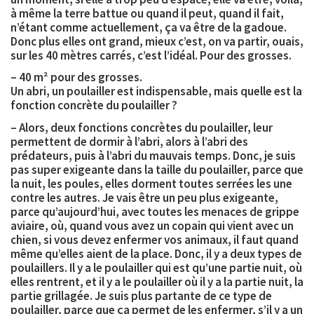
à même la terre battue ou quand il peut, quand il fait,
n’étant comme actuellement, ça va être de la gadoue.
Donc plus elles ont grand, mieux c’est, on va partir, ouais,
sur les 40 mètres carrés, c’est l’idéal. Pour des grosses.
– 40 m² pour des grosses.
Un abri, un poulailler est indispensable, mais quelle est la
fonction concrète du poulailler ?
– Alors, deux fonctions concrètes du poulailler, leur
permettent de dormir à l’abri, alors à l’abri des
prédateurs, puis à l’abri du mauvais temps. Donc, je suis
pas super exigeante dans la taille du poulailler, parce que
la nuit, les poules, elles dorment toutes serrées les une
contre les autres. Je vais être un peu plus exigeante,
parce qu’aujourd’hui, avec toutes les menaces de grippe
aviaire, où, quand vous avez un copain qui vient avec un
chien, si vous devez enfermer vos animaux, il faut quand
même qu’elles aient de la place. Donc, il y a deux types de
poulaillers. Il y a le poulailler qui est qu’une partie nuit, où
elles rentrent, et il y a le poulailler où il y a la partie nuit, la
partie grillagée. Je suis plus partante de ce type de
poulailler, parce que ça permet de les enfermer, s’il y a un