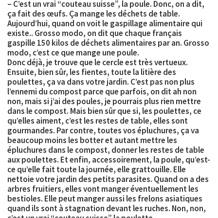
– C’est un vrai “couteau suisse”, la poule. Donc, on a dit,
ça fait des œufs. Ça mange les déchets de table.
Aujourd’hui, quand on voit le gaspillage alimentaire qui
existe.. Grosso modo, on dit que chaque français
gaspille 150 kilos de déchets alimentaires par an. Grosso
modo, c’est ce que mange une poule.
Donc déjà, je trouve que le cercle est très vertueux.
Ensuite, bien sûr, les fientes, toute la litière des
poulettes, ça va dans votre jardin. C’est pas non plus
l’ennemi du compost parce que parfois, on dit ah non
non, mais si j’ai des poules, je pourrais plus rien mettre
dans le compost. Mais bien sûr que si, les poulettes, ce
qu’elles aiment, c’est les restes de table, elles sont
gourmandes. Par contre, toutes vos épluchures, ça va
beaucoup moins les botter et autant mettre les
épluchures dans le compost, donner les restes de table
aux poulettes. Et enfin, accessoirement, la poule, qu’est-
ce qu’elle fait toute la journée, elle grattouille. Elle
nettoie votre jardin des petits parasites. Quand on a des
arbres fruitiers, elles vont manger éventuellement les
bestioles. Elle peut manger aussi les frelons asiatiques
quand ils sont à stagnation devant les ruches. Non, non,