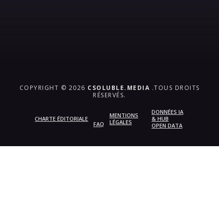
COPYRIGHT © 2026
CSOLUBLE.MEDIA
.TOUS DROITS
RÉSERVÉS.
DONNÉES IA
MENTIONS
CHARTE ÉDITORIALE
& HUB
LÉGALES
FAQ
OPEN DATA
{{playListTitle}}
pause
play
{{ index + 1 }}
{{ track.track_title }}
{{
track.album_title }}
{{ track.lenght }}
{{getSVG(store.sr_icon_file)}}