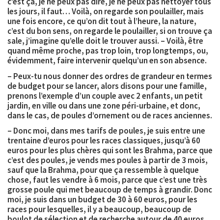
c’est ça, je ne peux pas dire, je ne peux pas nettoyer tous
les jours, il faut… Voilà, on regarde son poulailler, mais
une fois encore, ce qu’on dit tout à l’heure, la nature,
c’est du bon sens, on regarde le poulailler, si on trouve ça
sale, j’imagine qu’elle doit le trouver aussi. – Voilà, être
quand même proche, pas trop loin, trop longtemps, ou,
évidemment, faire intervenir quelqu’un en son absence.
– Peux-tu nous donner des ordres de grandeur en termes
de budget pour se lancer, alors disons pour une famille,
prenons l’exemple d’un couple avec 2 enfants, un petit
jardin, en ville ou dans une zone péri-urbaine, et donc,
dans le cas, de poules d’ornement ou de races anciennes.
– Donc moi, dans mes tarifs de poules, je suis entre une
trentaine d’euros pour les races classiques, jusqu’à 60
euros pour les plus chères qui sont les Brahma, parce que
c’est des poules, je vends mes poules à partir de 3 mois,
sauf que la Brahma, pour que ça ressemble à quelque
chose, faut les vendre à 6 mois, parce que c’est une très
grosse poule qui met beaucoup de temps à grandir. Donc
moi, je suis dans un budget de 30 à 60 euros, pour les
races pour lesquelles, il y a beaucoup, beaucoup de
boulot de sélection et de recherche autour de 40 euros.