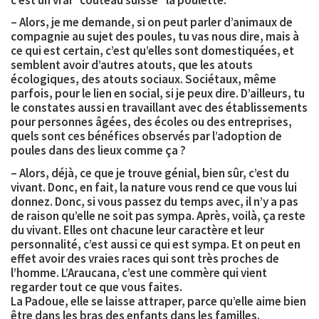
c’est un vrai “couteau suisse” la poulette.
– Alors, je me demande, si on peut parler d’animaux de
compagnie au sujet des poules, tu vas nous dire, mais à
ce qui est certain, c’est qu’elles sont domestiquées, et
semblent avoir d’autres atouts, que les atouts
écologiques, des atouts sociaux. Sociétaux, même
parfois, pour le lien en social, si je peux dire. D’ailleurs, tu
le constates aussi en travaillant avec des établissements
pour personnes âgées, des écoles ou des entreprises,
quels sont ces bénéfices observés par l’adoption de
poules dans des lieux comme ça ?
– Alors, déjà, ce que je trouve génial, bien sûr, c’est du
vivant. Donc, en fait, la nature vous rend ce que vous lui
donnez. Donc, si vous passez du temps avec, il n’y a pas
de raison qu’elle ne soit pas sympa. Après, voilà, ça reste
du vivant. Elles ont chacune leur caractère et leur
personnalité, c’est aussi ce qui est sympa. Et on peut en
effet avoir des vraies races qui sont très proches de
l’homme. L’Araucana, c’est une commère qui vient
regarder tout ce que vous faites.
La Padoue, elle se laisse attraper, parce qu’elle aime bien
être dans les bras des enfants dans les familles.