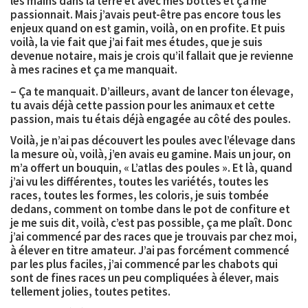
les mains dans la terre et avec mes bottes et ça me
passionnait. Mais j’avais peut-être pas encore tous les
enjeux quand on est gamin, voilà, on en profite. Et puis
voilà, la vie fait que j’ai fait mes études, que je suis
devenue notaire, mais je crois qu’il fallait que je revienne
à mes racines et ça me manquait.
– Ça te manquait. D’ailleurs, avant de lancer ton élevage,
tu avais déjà cette passion pour les animaux et cette
passion, mais tu étais déjà engagée au côté des poules.
Voilà, je n’ai pas découvert les poules avec l’élevage dans
la mesure où, voilà, j’en avais eu gamine. Mais un jour, on
m’a offert un bouquin, « L’atlas des poules ». Et là, quand
j’ai vu les différentes, toutes les variétés, toutes les
races, toutes les formes, les coloris, je suis tombée
dedans, comment on tombe dans le pot de confiture et
je me suis dit, voilà, c’est pas possible, ça me plaît. Donc
j’ai commencé par des races que je trouvais par chez moi,
à élever en titre amateur. J’ai pas forcément commencé
par les plus faciles, j’ai commencé par les chabots qui
sont de fines races un peu compliquées à élever, mais
tellement jolies, toutes petites.