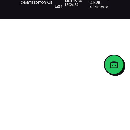
MENTIONS
CHARTE ÉDITORIALE
& HUB
LÉGALES
FAQ
OPEN DATA
{{playListTitle}}
pause
play
{{ index + 1 }}
{{ track.track_title }}
{{
track.album_title }}
{{ track.lenght }}
{{getSVG(store.sr_icon_file)}}
{{button.podcast_button_name}}