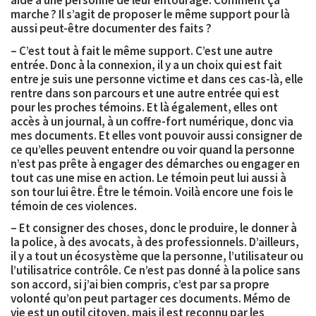
aide à une personne de leur entourage. Comment ça
marche ? Il s’agit de proposer le même support pour là
aussi peut-être documenter des faits ?
– C’est tout à fait le même support. C’est une autre
entrée. Donc à la connexion, il y a un choix qui est fait
entre je suis une personne victime et dans ces cas-là, elle
rentre dans son parcours et une autre entrée qui est
pour les proches témoins. Et là également, elles ont
accès à un journal, à un coffre-fort numérique, donc via
mes documents. Et elles vont pouvoir aussi consigner de
ce qu’elles peuvent entendre ou voir quand la personne
n’est pas prête à engager des démarches ou engager en
tout cas une mise en action. Le témoin peut lui aussi à
son tour lui être. Être le témoin. Voilà encore une fois le
témoin de ces violences.
– Et consigner des choses, donc le produire, le donner à
la police, à des avocats, à des professionnels. D’ailleurs,
il y a tout un écosystème que la personne, l’utilisateur ou
l’utilisatrice contrôle. Ce n’est pas donné à la police sans
son accord, si j’ai bien compris, c’est par sa propre
volonté qu’on peut partager ces documents. Mémo de
vie est un outil citoyen, mais il est reconnu par les