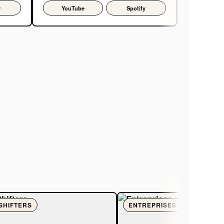
y
YouTube
Spotify
YouTu
SHIFTERS
ENTREPRISES