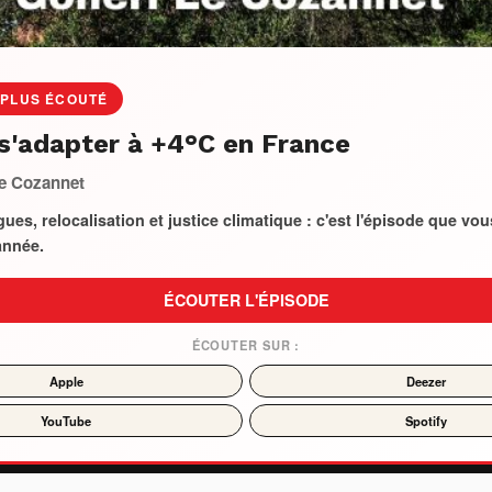
 PLUS ÉCOUTÉ
 s'adapter à +4°C en France
e Cozannet
ues, relocalisation et justice climatique : c'est l'épisode que vou
année.
ÉCOUTER L'ÉPISODE
ÉCOUTER SUR :
Apple
Deezer
YouTube
Spotify