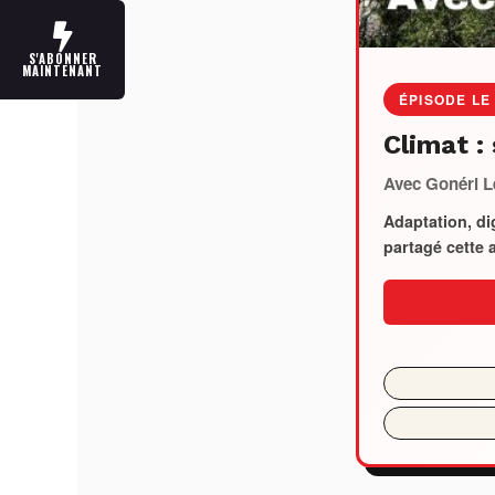
S'ABONNER
MAINTENANT
ÉPISODE LE
Climat :
Avec Gonéri L
Adaptation, dig
partagé cette 