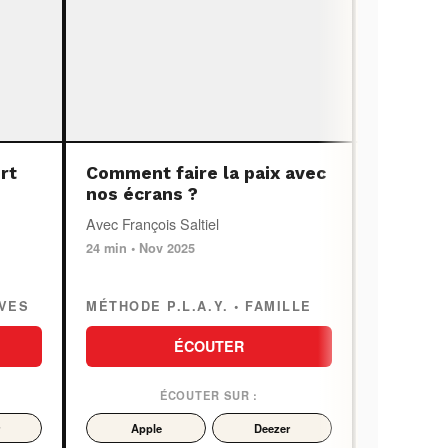
rt
Comment faire la paix avec
IA : res
nos écrans ?
machin
Avec François Saltiel
Avec Maxi
24 min • Nov 2025
115 min • Ju
UVES
MÉTHODE P.L.A.Y. • FAMILLE
ANTHROP
ÉCOUTER
ÉCOUTER SUR :
Apple
Deezer
Appl