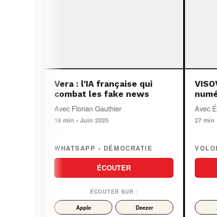
Vera : l'IA française qui
VISOV
combat les fake news
numé
Avec Florian Gauthier
Avec É
18 min • Juin 2025
27 min 
WHATSAPP • DÉMOCRATIE
VOLO
ÉCOUTER
ÉCOUTER SUR :
Apple
Deezer