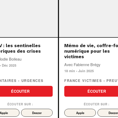
 : les sentinelles
Mémo de vie, coffre-fo
riques des crises
numérique pour les
victimes
lodie Boileau
Avec Fabienne Brégy
• Déc 2025
18 min • Juin 2025
NTAIRES • URGENCES
FRANCE VICTIMES • PRE
ÉCOUTER
ÉCOUTER
ÉCOUTER SUR :
ÉCOUTER SUR :
Apple
Deezer
Apple
Deezer